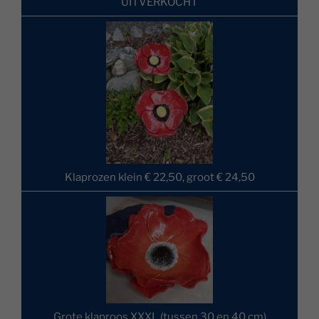
UITVERKOCHT
Klaprozen klein € 22,50, groot € 24,50
Grote klaproos XXXL (tussen 30 en 40 cm)