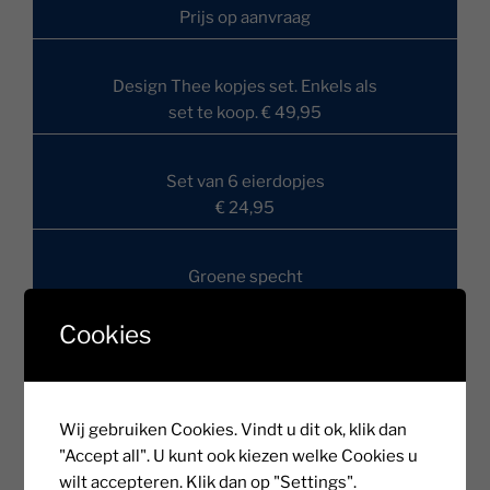
Prijs op aanvraag
Design Thee kopjes set. Enkels als
set te koop. € 49,95
Set van 6 eierdopjes
€ 24,95
Groene specht
€ 95,95
Cookies
Set van 6 mini bakjes, bladvorm
€ 9,95
Wij gebruiken Cookies. Vindt u dit ok, klik dan
"Accept all". U kunt ook kiezen welke Cookies u
Japans bakje
wilt accepteren. Klik dan op "Settings".