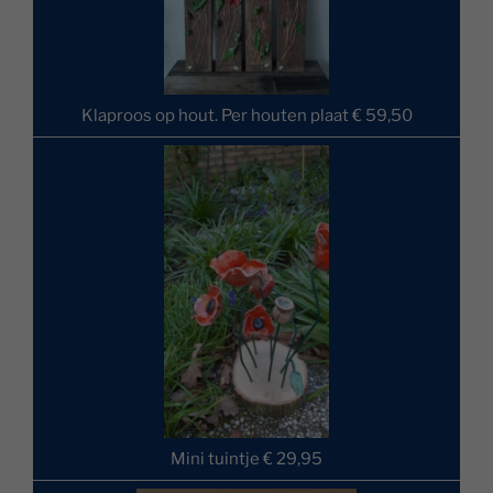
Klaproos op hout. Per houten plaat € 59,50
Mini tuintje € 29,95