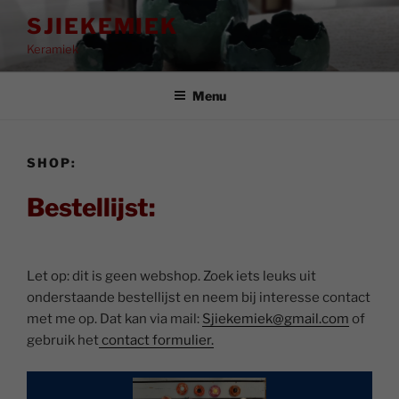
Ga
SJIEKEMIEK
naar
Keramiek
de
inhoud
Menu
SHOP:
Bestellijst:
Let op: dit is geen webshop. Zoek iets leuks uit
onderstaande bestellijst en neem bij interesse contact
met me op. Dat kan via mail:
Sjiekemiek@gmail.com
of
gebruik het
contact formulier.