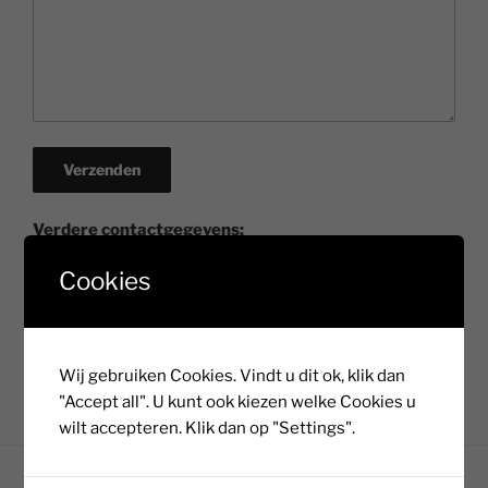
A
Verdere contactgegevens:
l
Cookies
E-mail: sjiekemiek@gmail.com
t
e
Telefoon: 06-12384491
r
n
Wij gebruiken Cookies. Vindt u dit ok, klik dan
Kvk: 86541021
a
"Accept all". U kunt ook kiezen welke Cookies u
t
wilt accepteren. Klik dan op "Settings".
i
v