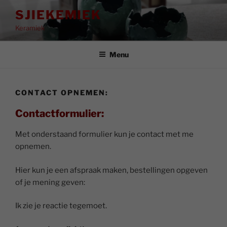
Ga
SJIEKEMIEK
naar
Keramiek
de
inhoud
Menu
CONTACT OPNEMEN:
Contactformulier:
Met onderstaand formulier kun je contact met me
opnemen.
Hier kun je een afspraak maken, bestellingen opgeven
of je mening geven:
Ik zie je reactie tegemoet.